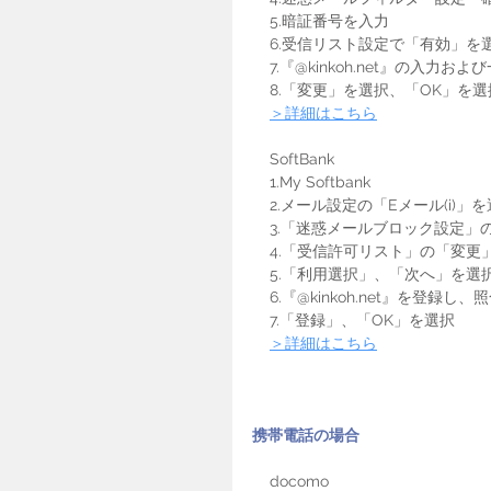
    5.暗証番号を入力
    6.受信リスト設定で「有効」を
    7.『@kinkoh.net』の
    8.「変更」を選択、「OK」を
＞詳細はこちら
    SoftBank
    1.My Softbank
    2.メール設定の「Eメール(i)」
    3.「迷惑メールブロック設
    4.「受信許可リスト」の「変
    5.「利用選択」、「次へ」を選
    6.『@kinkoh.net』を
    7.「登録」、「OK」を選択
＞詳細はこちら
携帯電話の場合
    docomo