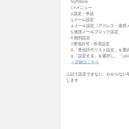
    SoftBank
    1.Yメニュー
    2.設定・申込
    3.メール設定
    4.メール設定（アドレス・迷
    5.迷惑メールブロック設定
    6.個別設定
    7.受信許可・拒否設定
    8.「受信許可リスト設定」を選
    9.「設定する」を選択し、『@k
＞詳細はこちら
上記で設定できない、わからない
します