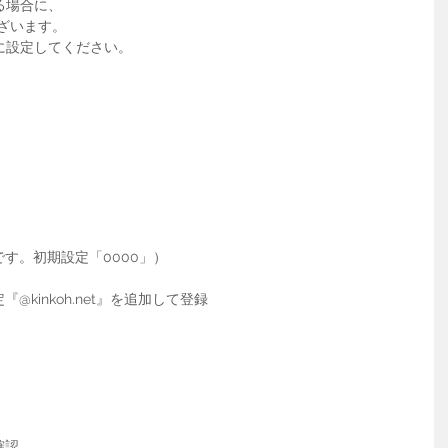
る場合に、
ざいます。
に設定してください。
要です。初期設定「0000」）
定『@kinkoh.net』を追加して登録
確認