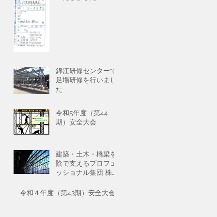
錦江研修センターで
足場研修を行いまし
た
令和5年度（第44
期）安全大会
建築・土木・橋梁を
陰で支えるプロフェ
ッショナル集団 株式
会社錦江 とパートナ
ーとして協業しませ
令和４年度（第43期）安全大会
んか？