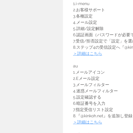
    1.i-menu
    2.お客様サポート
    3.各種設定
    4.メール設定
    5.詳細/設定解除
    6.認証画面（パスワードが必
    7.受信/拒否設定で「設定」
    8.ステップ4の受信設定へ『@k
＞詳細はこちら
    au
    1.メールアイコン
    2.Eメール設定
    3.メールフィルター
    4.迷惑メールフィルター
    5.設定確認する
    6.暗証番号を入力
    7.指定受信リスト設定
    8.『@kinkoh.net』を追加し登録
＞詳細はこちら