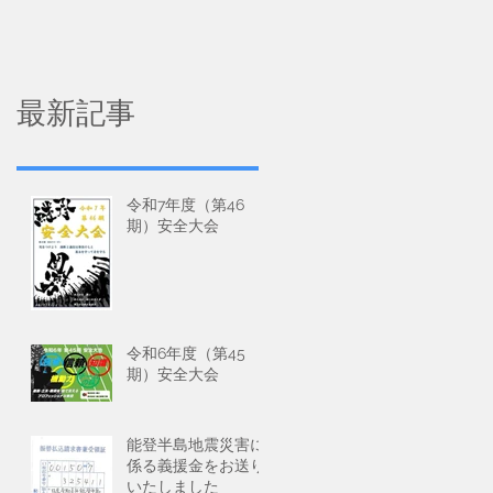
会社錦江 とパートナ
ーとして協業しませ
んか？
最新記事
令和7年度（第46
期）安全大会
令和6年度（第45
期）安全大会
能登半島地震災害に
係る義援金をお送り
いたしました