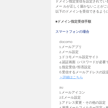
ドメイン指定受信を設定されてい
メー ルが正しく届かないことがご
以下のドメインを受信できるよう
■ドメイン指定受信手順
スマートフォンの場合
    docomo
    1.メールアプリ
    2.メール設定
    3.ドコモメール設定サイト
    4.認証画面（パスワードが必
    5.指定受信/拒否設定
    6.受信するメールアドレスの設
＞詳細はこちら
    au
    1.メールアイコン
    2.Eメール設定
    3.アドレス変更・その他の設定
    4.迷惑メールフィルター設定・